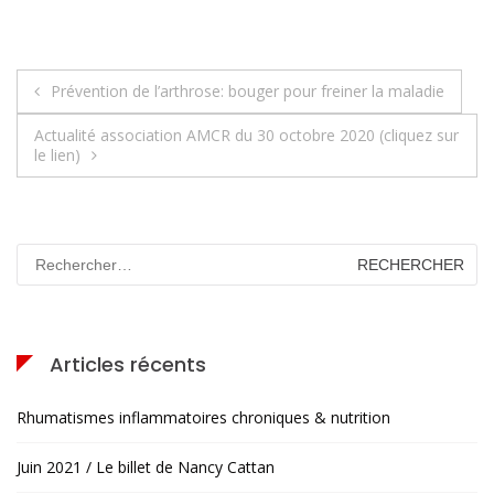
Navigation
Prévention de l’arthrose: bouger pour freiner la maladie
de
Actualité association AMCR du 30 octobre 2020 (cliquez sur
le lien)
l’article
Rechercher :
Articles récents
Rhumatismes inflammatoires chroniques & nutrition
Juin 2021 / Le billet de Nancy Cattan