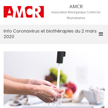
Aller
AMCR
au
contenu
Association Monégasque Contre les
Rhumatismes
Info Coronavirus et biothérapies du 2 mars
Men
2020
prin
pou
mobi