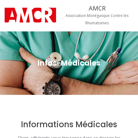
Aller
AMCR
au
contenu
Association Monégasque Contre les
Rhumatismes
Men
prin
pou
Infos-Médicales
mobi
Informations Médicales
Chers adhérents vous trouverez dans ce dossier les