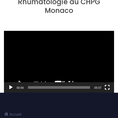
Rhumatologie au CHPG
Monaco
Lecteur
vidéo
00:00
05:07
Accueil